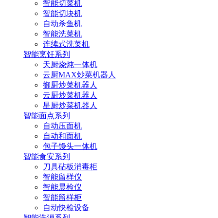
智能切菜机
智能切块机
自动杀鱼机
智能洗菜机
连续式洗菜机
智能烹饪系列
天厨烧炖一体机
云厨MAX炒菜机器人
御厨炒菜机器人
云厨炒菜机器人
星厨炒菜机器人
智能面点系列
自动压面机
自动和面机
包子馒头一体机
智能食安系列
刀具砧板消毒柜
智能留样仪
智能晨检仪
智能留样柜
自动快检设备
智能洗消系列