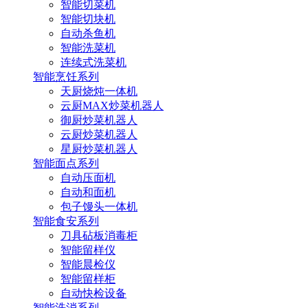
智能切菜机
智能切块机
自动杀鱼机
智能洗菜机
连续式洗菜机
智能烹饪系列
天厨烧炖一体机
云厨MAX炒菜机器人
御厨炒菜机器人
云厨炒菜机器人
星厨炒菜机器人
智能面点系列
自动压面机
自动和面机
包子馒头一体机
智能食安系列
刀具砧板消毒柜
智能留样仪
智能晨检仪
智能留样柜
自动快检设备
智能洗消系列