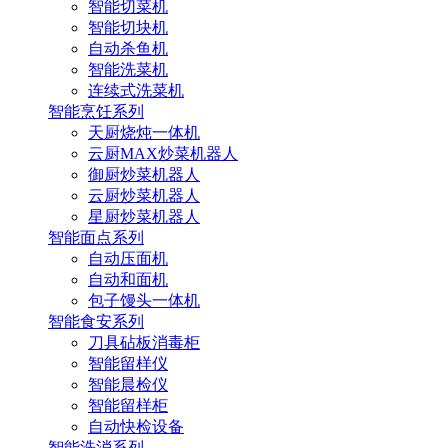
智能切菜机
智能切块机
自动杀鱼机
智能洗菜机
连续式洗菜机
智能烹饪系列
天厨烧炖一体机
云厨MAX炒菜机器人
御厨炒菜机器人
云厨炒菜机器人
星厨炒菜机器人
智能面点系列
自动压面机
自动和面机
包子馒头一体机
智能食安系列
刀具砧板消毒柜
智能留样仪
智能晨检仪
智能留样柜
自动快检设备
智能洗消系列