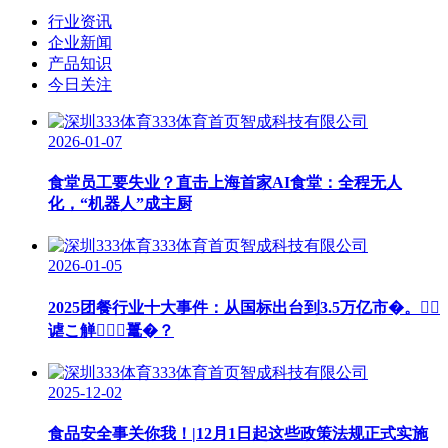
行业资讯
企业新闻
产品知识
今日关注
2026-01-07
食堂员工要失业？直击上海首家AI食堂：全程无人
化，“机器人”成主厨
2026-01-05
2025团餐行业十大事件：从国标出台到3.5万亿市�。
谑こ觯鼍�？
2025-12-02
食品安全事关你我！|12月1日起这些政策法规正式实施