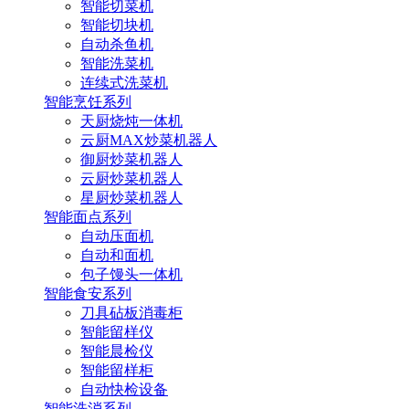
智能切菜机
智能切块机
自动杀鱼机
智能洗菜机
连续式洗菜机
智能烹饪系列
天厨烧炖一体机
云厨MAX炒菜机器人
御厨炒菜机器人
云厨炒菜机器人
星厨炒菜机器人
智能面点系列
自动压面机
自动和面机
包子馒头一体机
智能食安系列
刀具砧板消毒柜
智能留样仪
智能晨检仪
智能留样柜
自动快检设备
智能洗消系列