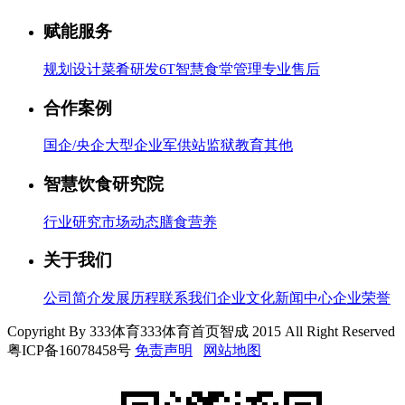
赋能服务
规划设计
菜肴研发
6T智慧食堂管理
专业售后
合作案例
国企/央企
大型企业
军供站
监狱
教育
其他
智慧饮食研究院
行业研究
市场动态
膳食营养
关于我们
公司简介
发展历程
联系我们
企业文化
新闻中心
企业荣誉
Copyright By 333体育333体育首页智成 2015 All Right Reserved
粤ICP备16078458号
免责声明
网站地图