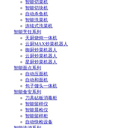
智能切菜机
智能切块机
自动杀鱼机
智能洗菜机
连续式洗菜机
智能烹饪系列
天厨烧炖一体机
云厨MAX炒菜机器人
御厨炒菜机器人
云厨炒菜机器人
星厨炒菜机器人
智能面点系列
自动压面机
自动和面机
包子馒头一体机
智能食安系列
刀具砧板消毒柜
智能留样仪
智能晨检仪
智能留样柜
自动快检设备
智能洗消系列