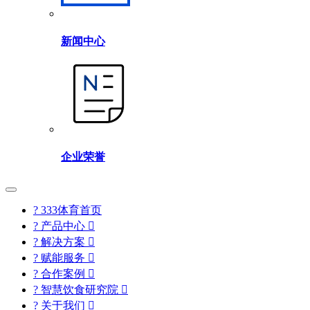
新闻中心
企业荣誉
? 333体育首页
? 产品中心

? 解决方案

? 赋能服务

? 合作案例

? 智慧饮食研究院

? 关于我们
